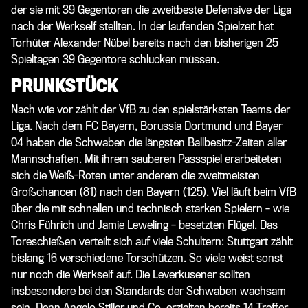
der sie mit 39 Gegentoren die zweitbeste Defensive der Liga
nach der Werkself stellten. In der laufenden Spielzeit hat
Torhüter Alexander Nübel bereits nach den bisherigen 25
Spieltagen 39 Gegentore schlucken müssen.
PRUNKSTÜCK
Nach wie vor zählt der VfB zu den spielstärksten Teams der
Liga. Nach dem FC Bayern, Borussia Dortmund und Bayer
04 haben die Schwaben die längsten Ballbesitz-Zeiten aller
Mannschaften. Mit ihrem sauberen Passspiel erarbeiteten
sich die Weiß-Roten unter anderem die zweitmeisten
Großchancen (81) nach den Bayern (125). Viel läuft beim VfB
über die mit schnellen und technisch starken Spielern – wie
Chris Führich und Jamie Leweling – besetzten Flügel. Das
Toreschießen verteilt sich auf viele Schultern: Stuttgart zählt
bislang 16 verschiedene Torschützen. So viele weist sonst
nur noch die Werkself auf. Die Leverkusener sollten
insbesondere bei den Standards der Schwaben wachsam
sein. Denn Angelo Stiller und Co. erzielten bereits 14 Treffer