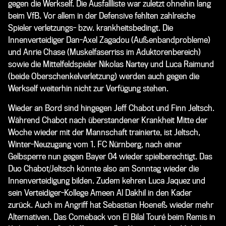
gegen die Werkself. Die Ausfallliste war zuletzt ohnehin lang
beim VfB. Vor allem in der Defensive fehlten zahlreiche
Spieler verletzungs- bzw. krankheitsbedingt. Die
Innenverteidiger Dan-Axel Zagadou (Außenbandprobleme)
und Anrie Chase (Muskelfaserriss im Aduktorenbereich)
sowie die Mittelfeldspieler Nikolas Nartey und Luca Raimund
(beide Oberschenkelverletzung) werden auch gegen die
Werkself weiterhin nicht zur Verfügung stehen.
Wieder an Bord sind hingegen Jeff Chabot und Finn Jeltsch.
Während Chabot nach überstandener Krankheit Mitte der
Woche wieder mit der Mannschaft trainierte, ist Jeltsch,
Winter-Neuzugang vom 1. FC Nürnberg, nach einer
Gelbsperre nun gegen Bayer 04 wieder spielberechtigt. Das
Duo Chabot/Jeltsch könnte also am Sonntag wieder die
Innenverteidigung bilden. Zudem kehren Luca Jaquez und
sein Verteidiger-Kollege Ameen Al Dakhil in den Kader
zurück. Auch im Angriff hat Sebastian Hoeneß wieder mehr
Alternativen. Das Comeback von El Bilal Touré beim Remis in