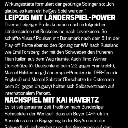
Wirkungsstätte formuliert der gebürtige Solinger so: „Ich
glaube, es kann ein heißes Spiel werden.“
LEIPZIG MIT LÄNDERSPIEL-POWER
Diverse Leipziger Profis kommen nach erfolgreichen
Länderspielen mit Rückenwind nach Leverkusen. So
schaffte Yussuf Poulsen mit Dänemark nach dem 5:1 in der
Play-off-Partie ebenso den Sprung zur WM nach Russland
wie Emil Forsberg, der mit den Schweden den früheren
Titan Italien aus dem Weg räumte. Auch Timo Werner
(Torschütze für Deutschland beim 2:2 gegen Frankreich),
Marcel Halstenberg (Länderspiel-Premiere im DFB-Team in
England) und Marcel Sabitzer (Torschütze für Österreich
beim 2:1 gegen Uruguay) holten sich Selbstvertrauen auf
internationalem Parkett.
NACHSPIEL MIT KAI HAVERTZ
Es ist seit geraumer Zeit Tradition nach Bundesliga-
Heimspielen der Werkself, dass ein Bayer 04-Profi im
Anschluss an die Begegnung in der BayArena in der
Schwadbud vorbeischaut und das Geschehen auf dem