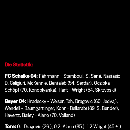
mehr anbrennen und besaß durch Mitchell Weiser noch eine
Kopfballchance, die Fährmann parieren konnte (90.+1).
Bayer 04 brachte das 2:1 mit viel Einsatz über die Zeit und
fuhr drei ganz wichtige Punkte in der Veltins-Arena ein.
In drei Tagen, am Samstag, 22. Dezember, steht das letzte
Hinrunden-Spiel für die Werkself auf dem Programm. Bayer
04 empfängt dann um 15.30 Uhr Hertha BSC in der
BayArena.
Die Statistik:
FC Schalke 04:
Fährmann - Stambouli, S. Sané, Nastasic -
D. Caligiuri, McKennie, Bentaleb (54. Serdar), Oczipka -
Schöpf (70. Konoplyanka), Harit - Wright (54. Skrzybski)
Bayer 04:
Hradecky – Weiser, Tah, Dragovic (60. Jedvaj),
Wendell – Baumgartlinger, Kohr - Bellarabi (89. S. Bender),
Havertz, Bailey - Alario (70. Volland)
Tore:
0:1 Dragovic (26.), 0:2 Alario (35.), 1:2 Wright (45.+1)