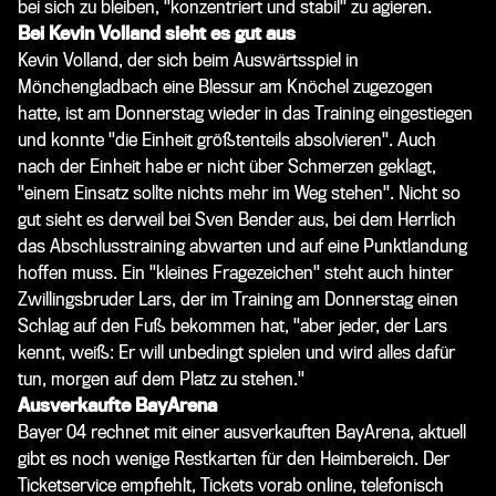
bei sich zu bleiben, "konzentriert und stabil" zu agieren.
Bei Kevin Volland sieht es gut aus
Kevin Volland, der sich beim Auswärtsspiel in
Mönchengladbach
eine Blessur am Knöchel zugezogen
hatte, ist am Donnerstag wieder in das Training eingestiegen
und konnte "die Einheit größtenteils absolvieren". Auch
nach der Einheit habe er nicht über Schmerzen geklagt,
"einem Einsatz sollte nichts mehr im Weg stehen". Nicht so
gut sieht es derweil bei Sven Bender aus, bei dem Herrlich
das Abschlusstraining abwarten und auf eine Punktlandung
hoffen muss. Ein "kleines Fragezeichen" steht auch hinter
Zwillingsbruder Lars, der im Training am Donnerstag einen
Schlag auf den Fuß bekommen hat, "aber jeder, der Lars
kennt, weiß: Er will unbedingt spielen und wird alles dafür
tun, morgen auf dem Platz zu stehen."
Ausverkaufte BayArena
Bayer 04 rechnet mit einer ausverkauften BayArena, aktuell
gibt es noch wenige Restkarten für den Heimbereich. Der
Ticketservice empfiehlt, Tickets vorab online, telefonisch