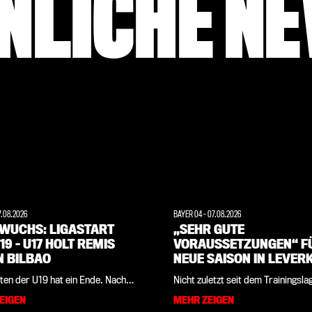
NLICHE N
7.08.2026
BAYER 04
-
07.08.2026
WUCHS: LIGASTART
„SEHR GUTE
19 – U17 HOLT REMIS
VORAUSSETZUNGEN“ FÜ
N BILBAO
NEUE SAISON IN LEVER
UND BRASILIEN: KLUB-
ten der U19 hat ein Ende. Nach
Nicht zuletzt seit dem Trainingsla
LEGENDE PAULO SERGIO
lgreichen Pflichtspiel-Auftakt
Werkself im vergangenen Sommer
EIGEN
MEHR ZEIGEN
INTERVIEW
angenen Wochenende in der 1.
seiner brasilianischen Heimat sin