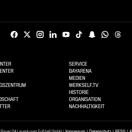
NTER
SERVICE
ENTER
BAYARENA
MEDIEN
NGSZENTRUM
WERKSELF.TV
HISTORIE
EDSCHAFT
ORGANISATION
TTER
NACHHALTIGKEIT
 Bayer 04 Leverkusen Fußball GmbH
Impressum
|
Datenschutz
|
BFSG
|
K