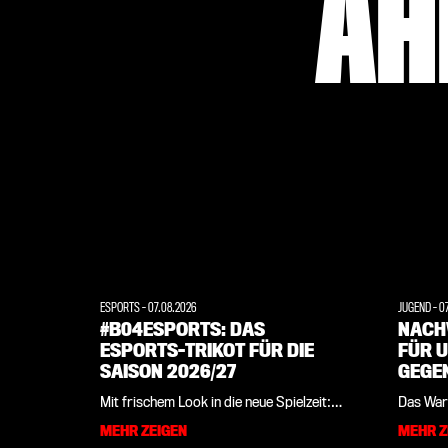
ÄH
ESPORTS
-
07.08.2026
JUGEND
-
0
#B04ESPORTS: DAS
NACH
ESPORTS-TRIKOT FÜR DIE
FÜR U
SAISON 2026/27
GEGE
Mit frischem Look in die neue Spielzeit:
Das War
Bayer 04 stellt zusammen mit
dem erfo
MEHR ZEIGEN
MEHR Z
Sportartikelhersteller New Balance die
am verg