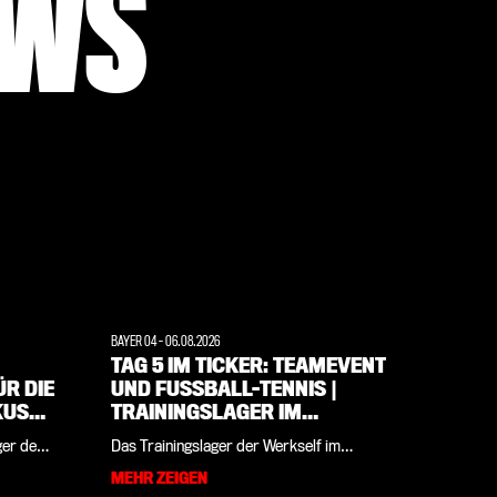
EWS
BAYER 04
-
06.08.2026
WERKSELF
TAG 5 IM TICKER: TEAMEVENT
TRAI
R DIE
UND FUSSBALL-TENNIS | T
GOLF
KUSEN
RAININGSLAGER IM W
BESU
EIMARER LAND
BEHI
ger der
Das Trainingslager der Werkself im
Tag 5 im
 IM
 in
Weimarer Land kompakt an einem Ort: Im
Land! Al
MEHR ZEIGEN
MEHR Z
d Paulo
Tages-Ticker findet ihr alle Eindrücke und
Culbrea