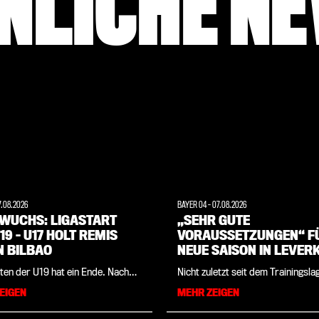
NLICHE N
7.08.2026
BAYER 04
-
07.08.2026
WUCHS: LIGASTART
„SEHR GUTE
19 – U17 HOLT REMIS
VORAUSSETZUNGEN“ FÜ
N BILBAO
NEUE SAISON IN LEVER
UND BRASILIEN: KLUB-
ten der U19 hat ein Ende. Nach
Nicht zuletzt seit dem Trainingsla
LEGENDE PAULO SERGIO
lgreichen Pflichtspiel-Auftakt
Werkself im vergangenen Sommer
EIGEN
MEHR ZEIGEN
INTERVIEW
angenen Wochenende in der 1.
seiner brasilianischen Heimat sin
es DFB-Pokals der Junioren
Sergio und Bayer 04 eng verbund
n VfV 06 Hildesheim geht es für
Klub-Legende verantwortet die i