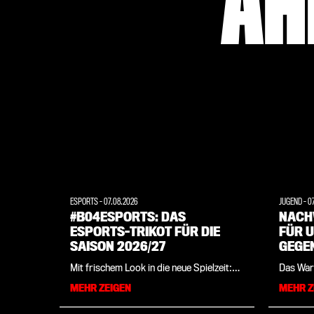
ÄH
ESPORTS
-
07.08.2026
JUGEND
-
0
#B04ESPORTS: DAS
NACH
ESPORTS-TRIKOT FÜR DIE
FÜR U
SAISON 2026/27
GEGE
Mit frischem Look in die neue Spielzeit:
Das War
Bayer 04 stellt zusammen mit
dem erfo
MEHR ZEIGEN
MEHR Z
Sportartikelhersteller New Balance die
am verg
offizielle Spielbekleidung der
Runde d
Leverkusener eSportler für die
gegen de