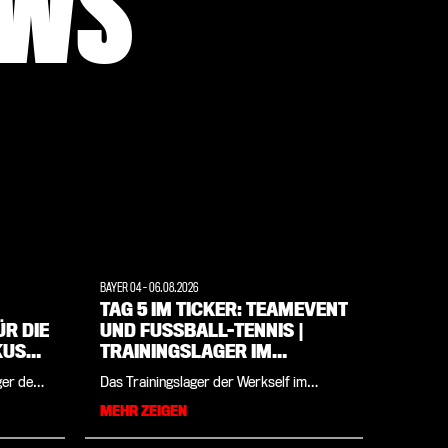
EWS
BAYER 04
-
06.08.2026
WERKSELF
TAG 5 IM TICKER: TEAMEVENT
TRAI
R DIE
UND FUSSBALL-TENNIS | T
GOLF
KUSEN
RAININGSLAGER IM W
BESU
EIMARER LAND
BEHI
ger der
Das Trainingslager der Werkself im
Tag 5 im
 IM
 in
Weimarer Land kompakt an einem Ort: Im
Land! Al
MEHR ZEIGEN
MEHR Z
d Paulo
Tages-Ticker findet ihr alle Eindrücke und
Culbrea
en. Die
Updates des Tages. Das Programm an
Trainin
m
Tag fünf (Donnerstag, 6. August) sieht wie
Patrik S