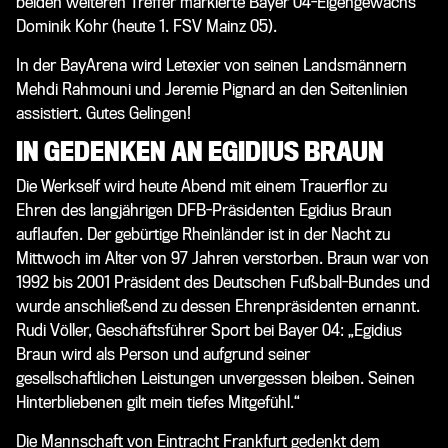
beiden weiteren Treffer markierte Bayer 04-Eigengewächs
Dominik Kohr (heute 1. FSV Mainz 05).
In der BayArena wird Letexier von seinen Landsmännern
Mehdi Rahmouni und Jeremie Pignard an den Seitenlinien
assistiert. Gutes Gelingen!
IN GEDENKEN AN EGIDIUS BRAUN
Die Werkself wird heute Abend mit einem Trauerflor zu
Ehren des langjährigen DFB-Präsidenten Egidius Braun
auflaufen. Der gebürtige Rheinländer ist in der Nacht zu
Mittwoch im Alter von 97 Jahren verstorben. Braun war von
1992 bis 2001 Präsident des Deutschen Fußball-Bundes und
wurde anschließend zu dessen Ehrenpräsidenten ernannt.
Rudi Völler
, Geschäftsführer Sport bei Bayer 04: „Egidius
Braun wird als Person und aufgrund seiner
gesellschaftlichen Leistungen unvergessen bleiben. Seinen
Hinterbliebenen gilt mein tiefes Mitgefühl.“
Die Mannschaft von Eintracht Frankfurt gedenkt dem