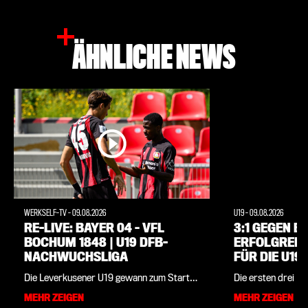
ÄHNLICHE NEWS
WERKSELF-TV
-
09.08.2026
U19
-
09.08.2026
RE-LIVE: BAYER 04 – VFL
3:1 GEGEN B
BOCHUM 1848 | U19 DFB-
ERFOLGREIC
NACHWUCHSLIGA
FÜR DIE U19 
NACHWUCHS
Die Leverkusener U19 gewann zum Start
Die ersten drei Pu
der neuen Saison in der DFB U19-
2026/27 sind eing
MEHR ZEIGEN
MEHR ZEIGEN
Nachwuchsliga am Sonntag, 9. August,
Bayer 04 gewann a