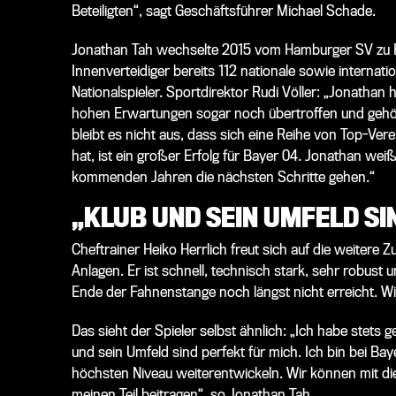
Beteiligten“, sagt Geschäftsführer Michael Schade.
Jonathan Tah wechselte 2015 vom Hamburger SV zu Ba
Innenverteidiger bereits 112 nationale sowie internatio
Nationalspieler. Sportdirektor Rudi Völler: „Jonathan 
hohen Erwartungen sogar noch übertroffen und gehör
bleibt es nicht aus, dass sich eine Reihe von Top-Ve
hat, ist ein großer Erfolg für Bayer 04. Jonathan we
kommenden Jahren die nächsten Schritte gehen.“
„KLUB UND SEIN UMFELD SI
Cheftrainer Heiko Herrlich freut sich auf die weiter
Anlagen. Er ist schnell, technisch stark, sehr robust u
Ende der Fahnenstange noch längst nicht erreicht. W
Das sieht der Spieler selbst ähnlich: „Ich habe stets 
und sein Umfeld sind perfekt für mich. Ich bin bei B
höchsten Niveau weiterentwickeln. Wir können mit die
meinen Teil beitragen“, so Jonathan Tah.