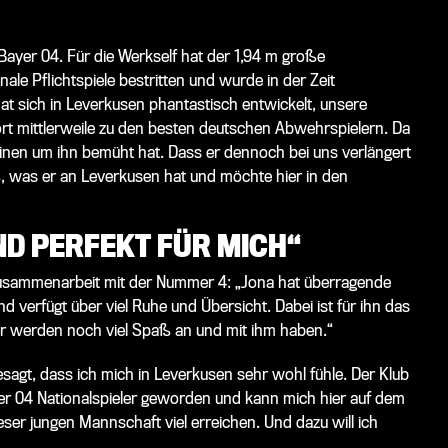
yer 04. Für die Werkself hat der 1,94 m große
nale Pflichtspiele bestritten und wurde in der Zeit
hat sich in Leverkusen phantastisch entwickelt, unsere
t mittlerweile zu den besten deutschen Abwehrspielern. Da
reinen um ihn bemüht hat. Dass er dennoch bei uns verlängert
iß, was er an Leverkusen hat und möchte hier in den
ND PERFEKT FÜR MICH“
e Zusammenarbeit mit der Nummer 4: „Jona hat überragende
nd verfügt über viel Ruhe und Übersicht. Dabei ist für ihn das
ir werden noch viel Spaß an und mit ihm haben.“
gesagt, dass ich mich in Leverkusen sehr wohl fühle. Der Klub
ayer 04 Nationalspieler geworden und kann mich hier auf dem
ser jungen Mannschaft viel erreichen. Und dazu will ich