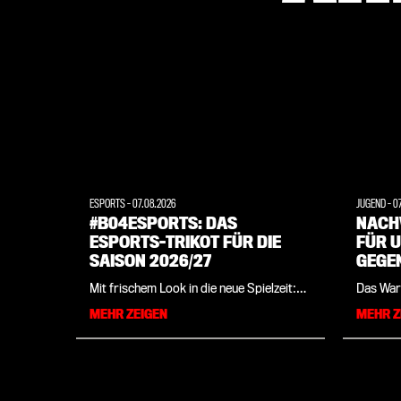
ESPORTS
-
07.08.2026
JUGEND
-
0
#B04ESPORTS: DAS
NACH
ESPORTS-TRIKOT FÜR DIE
FÜR U
SAISON 2026/27
GEGE
Mit frischem Look in die neue Spielzeit:
Das War
Bayer 04 stellt zusammen mit
dem erfo
MEHR ZEIGEN
MEHR Z
Sportartikelhersteller New Balance die
am verg
offizielle Spielbekleidung der
Runde d
Leverkusener eSportler für die
gegen de
kommende Saison vor. Das Trikot ist ab
die Elf 
sofort im Bayer 04-Onlineshop sowie in
nun auch
der Fanwelt erhältlich.
misst si