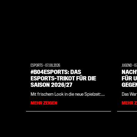
ESPORTS
-
07.08.2026
JUGEND
-
0
#B04ESPORTS: DAS
NACH
ESPORTS-TRIKOT FÜR DIE
FÜR U
SAISON 2026/27
GEGE
Mit frischem Look in die neue Spielzeit:
Das War
Bayer 04 stellt zusammen mit
dem erfo
MEHR ZEIGEN
MEHR Z
Sportartikelhersteller New Balance die
am verg
offizielle Spielbekleidung der
Runde d
Leverkusener eSportler für die
gegen de
kommende Saison vor. Das Trikot ist ab
die Elf 
sofort im Bayer 04-Onlineshop sowie in
nun auch
der Fanwelt erhältlich.
misst si
des Erdb