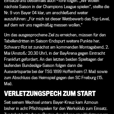
Einsätze und bestenfalls auch -Tore folgen. „Wir wollen
nächste Saison in der Champions League spielen“, stellte die
Nr. 9 von Bayer 04 klar, um anschließend weiter
auszuführen: „Für mich ist dieser Wettbewerb das Top-Level,
auf dem wir uns regelmäßig messen wollen.“
Um das ausgesprochene Ziel zu erreichen, müssen für den
Tabellendritten im Saison-Endspurt weitere Punkte her.
Schwarz-Rot ist zunächst am kommenden Montagabend, 2.
Mai (Anstoß: 20.30 Uhr), in der BayArena gegen Eintracht
Frankfurt gefordert. An den letzten beiden Spieltagen der
laufenden Bundesliga-Saison folgen dann die
Auswärtspartie bei der TSG 1899 Hoffenheim (7. Mai) sowie
zum Abschluss das Heimspiel gegen den SC Freiburg (15.
Mai).
VERLETZUNGSPECH ZUM START
Seit seinem Wechsel unters Bayer-Kreuz kam Azmoun
bisher in acht Pflichtspielen für den Werksklub zum Einsatz.