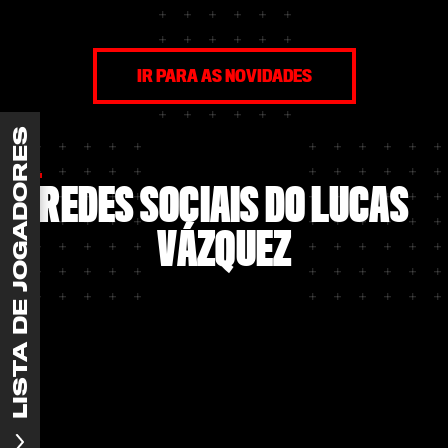
partida contra o Olympiacos Piräus, na
experiente latera
Champions League, que terminou em 0 x 0,
primeira coletiva
na última terça-feira.
falou sobre sua m
transferir ao Bay
com o clube, o fas
IR PARA AS NOVIDADES
futebol alemão e
recebeu de Xabi A
Carvajal a respeit
LISTA DE JOGADORES
REDES SOCIAIS DO LUCAS
VÁZQUEZ