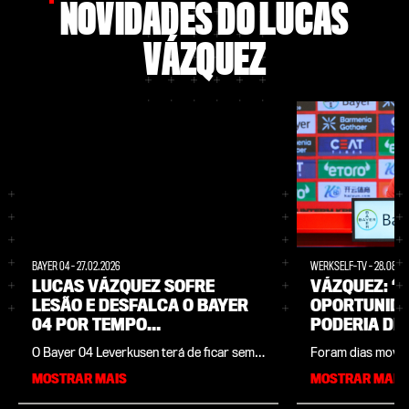
NOVIDADES DO LUCAS
VÁZQUEZ
BAYER 04
-
27.02.2026
WERKSELF-TV
-
28.08.2
LUCAS VÁZQUEZ SOFRE
VÁZQUEZ: “
LESÃO E DESFALCA O BAYER
OPORTUNIDA
04 POR TEMPO
PODERIA DE
INDETERMINADO
O Bayer 04 Leverkusen terá de ficar sem o
Foram dias movim
espanhol Lucas Vázquez por tempo
Vázquez, novo re
MOSTRAR MAIS
MOSTRAR MAIS
indeterminado. O experiente ala sofreu
sua chegada a Lev
uma lesão na panturrilha direita durante a
feira e os primei