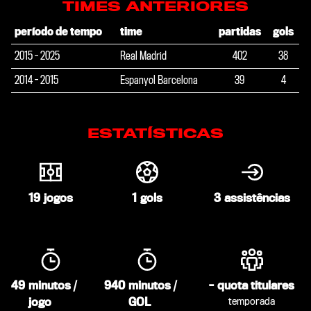
TIMES ANTERIORES
período de tempo
time
partidas
gols
2015 - 2025
Real Madrid
402
38
2014 - 2015
Espanyol Barcelona
39
4
ESTATÍSTICAS
19
jogos
1
gols
3
assistências
49
minutos /
940
minutos /
-
quota titulares
jogo
GOL
temporada