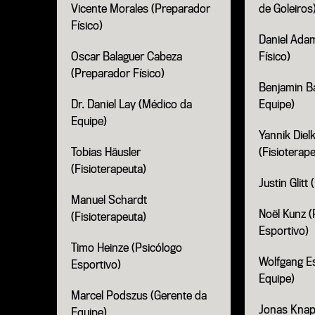
Vicente Morales (Preparador
de Goleiros
Físico)
Daniel Ada
Oscar Balaguer Cabeza
Físico)
(Preparador Físico)
Benjamin Ba
Dr. Daniel Lay (Médico da
Equipe)
Equipe)
Yannik Diel
Tobias Häusler
(Fisioterap
(Fisioterapeuta)
Justin Glitt
Manuel Schardt
Noël Kunz (
(Fisioterapeuta)
Esportivo)
Timo Heinze (Psicólogo
Wolfgang Es
Esportivo)
Equipe)
Marcel Podszus (Gerente da
Jonas Knap
Equipe)