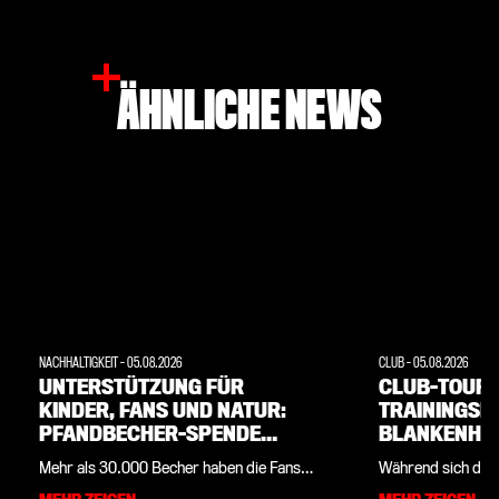
ÄHNLICHE NEWS
NACHHALTIGKEIT
-
05.08.2026
CLUB
-
05.08.2026
UNTERSTÜTZUNG FÜR
CLUB-TOUR-
KINDER, FANS UND NATUR:
TRAININGSL
PFANDBECHER-SPENDE
BLANKENHAI
2026/27
Mehr als 30.000 Becher haben die Fans
Während sich die 
der Werkself über die abgelaufene
7. August im Train