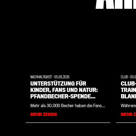
NACHHALTIGKEIT
-
05.08.2026
CLUB
-
05.
UNTERSTÜTZUNG FÜR
CLUB
KINDER, FANS UND NATUR:
TRAIN
PFANDBECHER-SPENDE
BLAN
2026/27
SICH
Mehr als 30.000 Becher haben die Fans
Während 
der Werkself über die abgelaufene
7. Augus
MEHR ZEIGEN
MEHR Z
Spielzeit hinweg gespendet – und damit
auf die 
ein klares Zeichen für gelebte lokale
auch ein
Unterstützung gesetzt. Bayer 04 freut
Rahmen 
sich darauf, mit dem geballten sozialen
Zelte im
Fan-Support auch in die kommende
das Trai