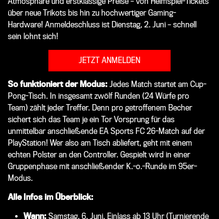
Atmosphäre und erstklassige Preise – von Heimspiel-Tickets
über neue Trikots bis hin zu hochwertiger Gaming-
Hardware! Anmeldeschluss ist Dienstag, 2. Juni – schnell
sein lohnt sich!
JETZT ANMELDEN
So funktioniert der Modus:
Jedes Match startet am Cup-
Pong-Tisch. In insgesamt zwölf Runden (24 Würfe pro
Team) zählt jeder Treffer. Denn pro getroffenem Becher
sichert sich das Team je ein Tor Vorsprung für das
unmittelbar anschließende EA Sports FC 26-Match auf der
PlayStation! Wer also am Tisch abliefert, geht mit einem
echten Polster an den Controller. Gespielt wird in einer
Gruppenphase mit anschließender K.-o.-Runde im 95er-
Modus.
Alle Infos im Überblick:
Wann:
Samstag, 6. Juni, Einlass ab 13 Uhr (Turnierende