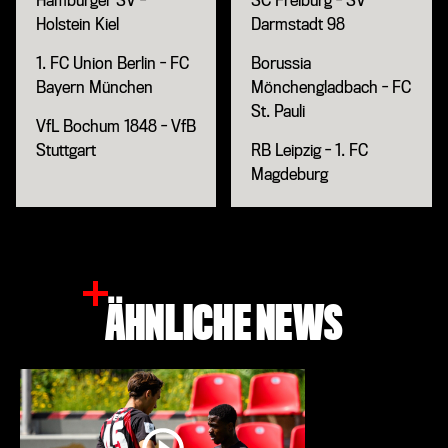
Hamburger SV -
SC Freiburg - SV
Holstein Kiel
Darmstadt 98
1. FC Union Berlin - FC
Borussia
Bayern München
Mönchengladbach - FC
St. Pauli
VfL Bochum 1848 - VfB
Stuttgart
RB Leipzig - 1. FC
Magdeburg
ÄHNLICHE NEWS