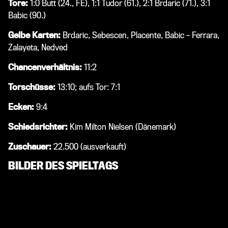
Tore:
1:0 Butt (24., FE), 1:1 Tudor (61.), 2:1 Brdaric (71.), 3:1
Babic (90.)
Gelbe Karten:
Brdaric, Sebescen, Placente, Babic – Ferrara,
Zalayeta, Nedved
Chancenverhältnis:
11:2
Torschüsse:
13:10; aufs Tor: 7:1
Ecken:
9:4
Schiedsrichter:
Kim Milton Nielsen (Dänemark)
Zuschauer:
22.500 (ausverkauft)
BILDER DES SPIELTAGS