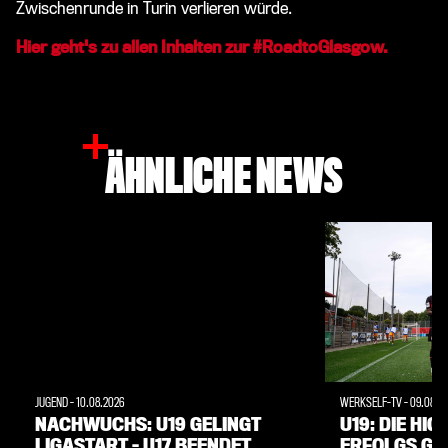
Zwischenrunde in Turin verlieren würde.
Hier geht's zu allen Inhalten zur #RoadtoGlasgow.
ÄHNLICHE NEWS
JUGEND
-
10.08.2026
WERKSELF-TV
-
09.08.2
NACHWUCHS: U19 GELINGT
U19: DIE HIG
LIGASTART – U17 BEENDET
ERFOLGS GE