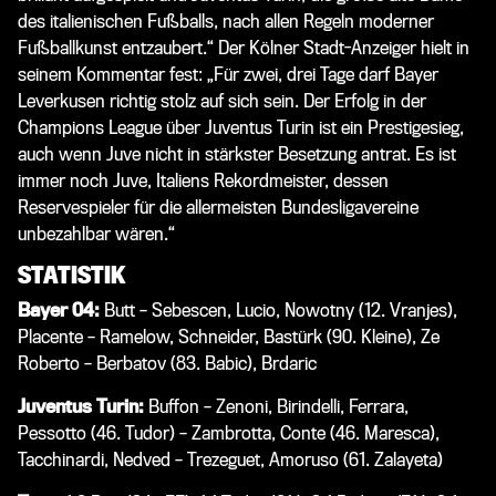
des italienischen Fußballs, nach allen Regeln moderner
Fußballkunst entzaubert.“ Der
Kölner Stadt-Anzeiger
hielt in
seinem Kommentar fest: „Für zwei, drei Tage darf Bayer
Leverkusen richtig stolz auf sich sein. Der Erfolg in der
Champions League über Juventus Turin ist ein Prestigesieg,
auch wenn Juve nicht in stärkster Besetzung antrat. Es ist
immer noch Juve, Italiens Rekordmeister, dessen
Reservespieler für die allermeisten Bundesligavereine
unbezahlbar wären.“
STATISTIK
Bayer 04:
Butt – Sebescen, Lucio, Nowotny (12. Vranjes),
Placente – Ramelow, Schneider, Bastürk (90. Kleine), Ze
Roberto – Berbatov (83. Babic), Brdaric
Juventus Turin:
Buffon – Zenoni, Birindelli, Ferrara,
Pessotto (46. Tudor) – Zambrotta, Conte (46. Maresca),
Tacchinardi, Nedved – Trezeguet, Amoruso (61. Zalayeta)