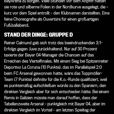
BayArena zu sorgen. Viele Stunden vor dem Anpfiff hatten
sie rote und silberne Folien in der Nordkurve ausgelegt, die –
kurz vor dem Spiel entrollt – den Klubnamen darstellten. Eine
feine Choreografie als Ouvertüre für einen großartigen
Fußballabend.
STAND DER DINGE: GRUPPE D
Reiner Calmund gab sich trotz des beeindruckenden 3:1-
Erfolgs gegen Juve zurückhaltend. Nur auf 30 Prozent
taxierte der Bayer 04-Manager die Chancen auf das
Erreichen des Viertelfinales. Mit einem Sieg bei Spitzenreiter
Deportivo La Coruna (10 Punkte), das im Parallelspiel 2:0
beim FC Arsenal gewonnen hatte, wäre das Toppmöller-
Team (7 Punkte) definitiv für die K.o.-Runde qualifiziert, weil
es punktemäßig aufschließen würde zu den Spaniern, den
direkten Vergleich aber für sich entschieden hätte. Bei einem
Remis in Galizien müsste man darauf hoffen, dass der
Tabellenzweite Arsenal – punktgleich mit Bayer 04, aber im
direkten Vergleich im Vorteil – am letzten Spieltag der