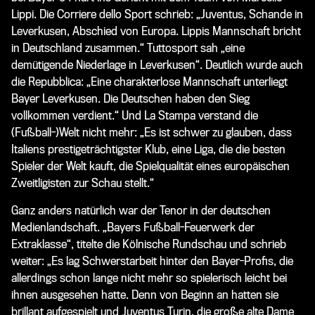
Lippi. Die
Corriere dello Sport
schrieb: „Juventus, Schande in
Leverkusen, Abschied von Europa. Lippis Mannschaft bricht
in Deutschland zusammen.“
Tuttosport
sah „eine
demütigende Niederlage in Leverkusen“. Deutlich wurde auch
die
Repubblica
: „Eine charakterlose Mannschaft unterliegt
Bayer Leverkusen. Die Deutschen haben den Sieg
vollkommen verdient.“ Und
La Stampa
verstand die
(Fußball-)Welt nicht mehr: „Es ist schwer zu glauben, dass
Italiens prestigeträchtigster Klub, eine Liga, die die besten
Spieler der Welt kauft, die Spielqualität eines europäischen
Zweitligisten zur Schau stellt.“
Ganz anders natürlich war der Tenor in der deutschen
Medienlandschaft. „Bayers Fußball-Feuerwerk der
Extraklasse“, titelte die
Kölnische Rundschau
und schrieb
weiter: „Es lag Schwerstarbeit hinter den Bayer-Profis, die
allerdings schon lange nicht mehr so spielerisch leicht bei
ihnen ausgesehen hatte. Denn von Beginn an hatten sie
brillant aufgespielt und Juventus Turin, die große alte Dame