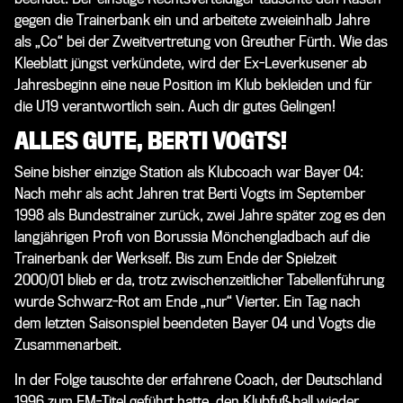
gegen die Trainerbank ein und arbeitete zweieinhalb Jahre
als „Co“ bei der Zweitvertretung von Greuther Fürth. Wie das
Kleeblatt jüngst verkündete, wird der Ex-Leverkusener ab
Jahresbeginn eine neue Position im Klub bekleiden und für
die U19 verantwortlich sein. Auch dir gutes Gelingen!
ALLES GUTE, BERTI VOGTS!
Seine bisher einzige Station als Klubcoach war Bayer 04:
Nach mehr als acht Jahren trat Berti Vogts im September
1998 als Bundestrainer zurück, zwei Jahre später zog es den
langjährigen Profi von Borussia Mönchengladbach auf die
Trainerbank der Werkself. Bis zum Ende der Spielzeit
2000/01 blieb er da, trotz zwischenzeitlicher Tabellenführung
wurde Schwarz-Rot am Ende „nur“ Vierter. Ein Tag nach
dem letzten Saisonspiel beendeten Bayer 04 und Vogts die
Zusammenarbeit.
In der Folge tauschte der erfahrene Coach, der Deutschland
1996 zum EM-Titel geführt hatte, den Klubfußball wieder