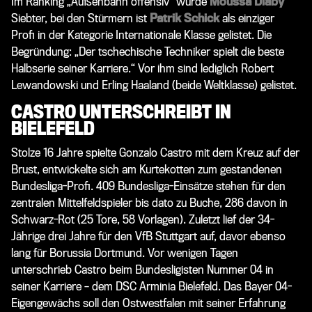
Im Ranking „Außenbahn offensiv“ wurde
Moussa Diaby
Siebter, bei den Stürmern ist
Patrik Schick
als einziger
Profi in der Kategorie
Internationale Klasse
gelistet. Die
Begründung: „Der tschechische Techniker spielt die beste
Halbserie seiner Karriere.“ Vor ihm sind lediglich Robert
Lewandowski und Erling Haaland (beide
Weltklasse
) gelistet.
CASTRO UNTERSCHREIBT IN
BIELEFELD
Stolze 16 Jahre spielte Gonzalo Castro mit dem Kreuz auf der
Brust, entwickelte sich am Kurtekotten zum gestandenen
Bundesliga-Profi. 409 Bundesliga-Einsätze stehen für den
zentralen Mittelfeldspieler bis dato zu Buche, 286 davon in
Schwarz-Rot (25 Tore, 58 Vorlagen). Zuletzt lief der 34-
Jährige drei Jahre für den VfB Stuttgart auf, davor ebenso
lang für Borussia Dortmund. Vor wenigen Tagen
unterschrieb Castro beim Bundesligisten Nummer 04 in
seiner Karriere – dem DSC Arminia Bielefeld. Das Bayer 04-
Eigengewächs soll den Ostwestfalen mit seiner Erfahrung