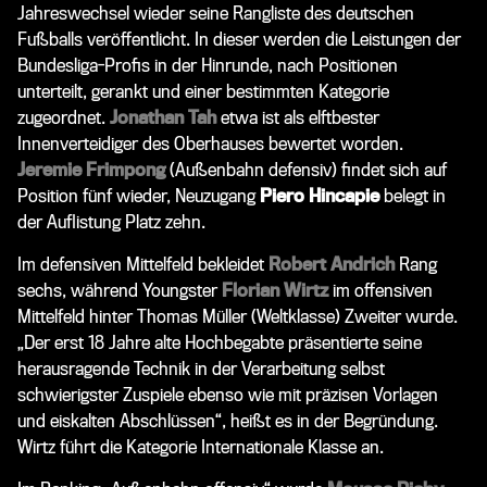
Jahreswechsel wieder seine Rangliste des deutschen
Fußballs veröffentlicht. In dieser werden die Leistungen der
Bundesliga-Profis in der Hinrunde, nach Positionen
unterteilt, gerankt und einer bestimmten Kategorie
zugeordnet.
Jonathan Tah
etwa ist als elftbester
Innenverteidiger des Oberhauses bewertet worden.
Jeremie Frimpong
(Außenbahn defensiv) findet sich auf
Position fünf wieder, Neuzugang
Piero Hincapie
belegt in
der Auflistung Platz zehn.
Im defensiven Mittelfeld bekleidet
Robert Andrich
Rang
sechs, während Youngster
Florian Wirtz
im offensiven
Mittelfeld hinter Thomas Müller (
Weltklasse
) Zweiter wurde.
„Der erst 18 Jahre alte Hochbegabte präsentierte seine
herausragende Technik in der Verarbeitung selbst
schwierigster Zuspiele ebenso wie mit präzisen Vorlagen
und eiskalten Abschlüssen“, heißt es in der Begründung.
Wirtz führt die Kategorie
Internationale Klasse
an.