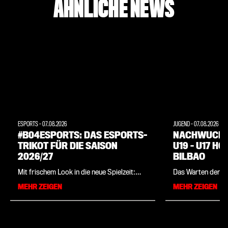
ÄHNLICHE NEWS
ESPORTS
-
07.08.2026
JUGEND
-
07.08.2026
#B04ESPORTS: DAS ESPORTS-
NACHWUCHS:
TRIKOT FÜR DIE SAISON
U19 – U17 H
2026/27
BILBAO
Mit frischem Look in die neue Spielzeit:
Das Warten der U1
Bayer 04 stellt zusammen mit
dem erfolgreichen
MEHR ZEIGEN
MEHR ZEIGEN
Sportartikelhersteller New Balance die
vergangenen Woch
offizielle Spielbekleidung der Leverkusener
des DFB-Pokals d
eSportler für die kommende Saison vor.
VfV 06 Hildesheim 
Das Trikot ist ab sofort im Bayer 04-
Chefcoach Patrick
Onlineshop sowie in der Fanwelt erhältlich.
der Liga los. Wäh