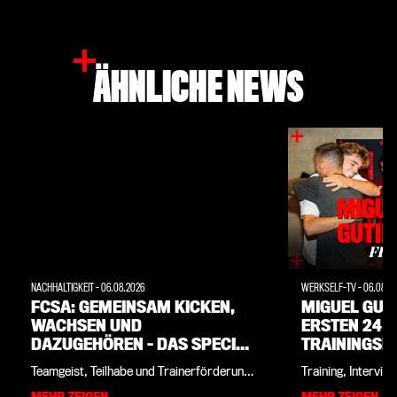
ÄHNLICHE NEWS
NACHHALTIGKEIT
-
06.08.2026
WERKSELF-TV
-
06.08.2
FCSA: GEMEINSAM KICKEN,
MIGUEL GUTI
WACHSEN UND
ERSTEN 24 
DAZUGEHÖREN – DAS SPECIAL
TRAININGSLA
YOUTH CAMP 2026
INTERVIEW
Teamgeist, Teilhabe und Trainerförderung
Training, Intervi
standen auch in diesem Jahr beim Special
schreiben: Kaum i