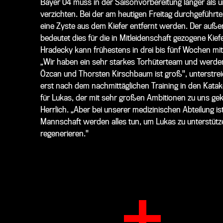
Bayer 04 muss in der Saisonvorbereitung länger als u
verzichten. Bei der am heutigen Freitag durchgeführ
eine Zyste aus dem Kiefer entfernt werden. Der außerpl
bedeutet dies für die in Mitleidenschaft gezogene Kie
Hradecky kann frühestens in drei bis fünf Wochen mi
„Wir haben ein sehr starkes Torhüterteam und werde
Özcan und Thorsten Kirschbaum ist groß", unterstreic
erst nach dem nachmittäglichen Training in den Katak
für Lukas, der mit sehr großen Ambitionen zu uns gek
Herrlich. „Aber bei unserer medizinischen Abteilung 
Mannschaft werden alles tun, um Lukas zu unterstütze
regenerieren."