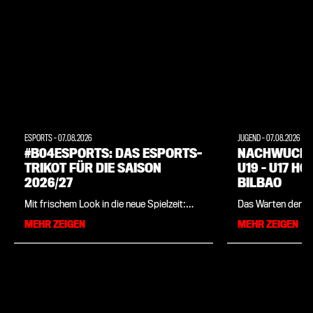
ESPORTS
-
07.08.2026
JUGEND
-
07.08.2026
#B04ESPORTS: DAS ESPORTS-
NACHWUCHS:
TRIKOT FÜR DIE SAISON
U19 – U17 H
2026/27
BILBAO
Mit frischem Look in die neue Spielzeit:
Das Warten der U1
Bayer 04 stellt zusammen mit
dem erfolgreichen
MEHR ZEIGEN
MEHR ZEIGEN
Sportartikelhersteller New Balance die
vergangenen Woch
offizielle Spielbekleidung der Leverkusener
des DFB-Pokals d
eSportler für die kommende Saison vor.
VfV 06 Hildesheim 
Das Trikot ist ab sofort im Bayer 04-
Chefcoach Patrick
Onlineshop sowie in der Fanwelt erhältlich.
der Liga los. Wäh
die U17 auf der a
beim Future Star 
Top-Teams ihrer A