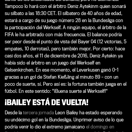
Tampoco lo hará con el árbitro Deniz Aytekinm quien sonará
su silbato a las 18:30 CET. El silbatero de 40 años de edad,
estará a cargo de su juego número 28 en la Bundesliga con
la participación del Werkself. A ningún equipo, el árbitro de la
FIFA le ha arbitrado con más frecuencia. El balance podría
ser peor desde el punto de vista del Bayer 04 (12 victorias, 5
empates, 10 derrotas), pero también mejor. Por cierto: hace
casi dos años, el 11 de diciembre de 2016, Deniz Aytekin ya
había sido el árbitro en un juego del Werkself en
Gelsenkirchen. En ese momento, el Leverkusen ganó 0-1
gracias a un gol de Stefan Kießling al minuto 89 – con un
poco de suerte, sí. Pero así es: la fortuna también juega en el
fútbol. En este sentido: "¡Buena suerte al Werkself!"
¡BAILEY ESTÁ DE VUELTA!
Desde la
tercera jornada
Leon Bailey ha estado esperando
su undécimo gol en la Bundesliga. Unprimer aviso de lo que
podría venir lo dio el extremo jamaicano
el domingo en