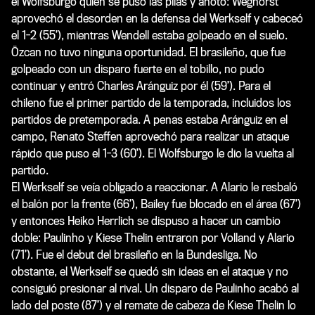
el Wolfsburgo quién se puso las pilas y anotó: Weghorst
aprovechó el desorden en la defensa del Werkself y cabeceó
el 1-2 (55’), mientras Wendell estaba golpeado en el suelo.
Özcan no tuvo ninguna oportunidad. El brasileño, que fue
golpeado con un disparo fuerte en el tobillo, no pudo
continuar y entró Charles Aránguiz por él (59’). Para el
chileno fue el primer partido de la temporada, incluidos los
partidos de pretemporada. A penas estaba Aránguiz en el
campo, Renato Steffen aprovechó para realizar un ataque
rápido que puso el 1-3 (60’). El Wolfsburgo le dio la vuelta al
partido.
El Werkself se veía obligado a reaccionar. A Alario le resbaló
el balón por la frente (66’), Bailey fue blocado en el área (67’)
y entonces Heiko Herrlich se dispuso a hacer un cambio
doble: Paulinho y Kiese Thelin entraron por Volland y Alario
(71’). Fue el debut del brasileño en la Bundesliga. No
obstante, el Werkself se quedó sin ideas en el ataque y no
consiguió presionar al rival. Un disparo de Paulinho acabó al
lado del poste (87’) y el remate de cabeza de Kiese Thelin lo