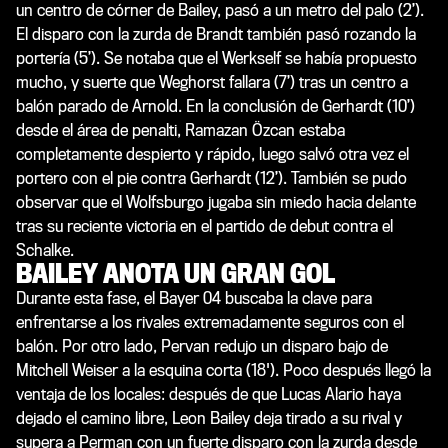
un centro de córner de Bailey, pasó a un metro del palo (2’).
El disparo con la zurda de Brandt también pasó rozando la
portería (5’). Se notaba que el Werkself se había propuesto
mucho, y suerte que Weghorst fallara (7’) tras un centro a
balón parado de Arnold. En la conclusión de Gerhardt (10’)
desde el área de penalti, Ramazan Özcan estaba
completamente despierto y rápido, luego salvó otra vez el
portero con el pie contra Gerhardt (12’). También se pudo
observar que el Wolfsburgo jugaba sin miedo hacia delante
tras su reciente victoria en el partido de debut contra el
Schalke.
BAILEY ANOTA UN GRAN GOL
Durante esta fase, el Bayer 04 buscaba la clave para
enfrentarse a los rivales extremadamente seguros con el
balón. Por otro lado, Pervan redujo un disparo bajo de
Mitchell Weiser a la esquina corta (18'). Poco después llegó la
ventaja de los locales: después de que Lucas Alario haya
dejado el camino libre, Leon Bailey deja tirado a su rival y
supera a Perman con un fuerte disparo con la zurda desde