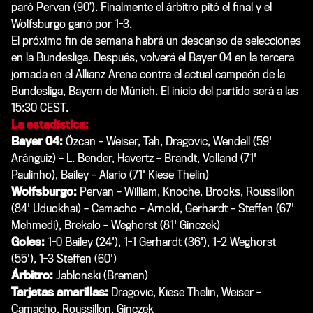
paró Pervan (90’). Finalmente el árbitro pitó el final y el
Wolfsburgo ganó por 1-3.
El próximo fin de semana habrá un descanso de selecciones
en la Bundesliga. Después, volverá el Bayer 04 en la tercera
jornada en el Allianz Arena contra el actual campeón de la
Bundesliga, Bayern de Múnich. El inicio del partido será a las
15:30 CEST.
La estadística:
Bayer 04:
Özcan – Weiser, Tah, Dragovic, Wendell (59'
Aránguiz) – L. Bender, Havertz – Brandt, Volland (71'
Paulinho), Bailey – Alario (71' Kiese Thelin)
Wolfsburgo:
Pervan – William, Knoche, Brooks, Roussillon
(84' Uduokhai) – Camacho – Arnold, Gerhardt – Steffen (67'
Mehmedi), Brekalo – Weghorst (81' Ginczek)
Goles:
1-0 Bailey (24'), 1-1 Gerhardt (36'), 1-2 Weghorst
(55'), 1-3 Steffen (60')
Árbitro:
Jablonski (Bremen)
Tarjetas amarillas:
Dragovic, Kiese Thelin, Weiser –
Camacho, Roussillon, Ginczek