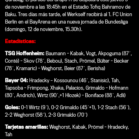
de noviembre a las 18:45h en el Estadio
Tofiq Bahramov de
Baku. Tres días más tarde, el Werkself recibirá al 1. FC Union
Berlin en el BayArena en una nueva jornada de Bundesliga
(domingo, 12 de noviembre, 15.30h).
Estadísticas:
TSG Hoffenheim:
Baumann - Kabak, Vogt, Akpoguma (87´,
Conté) - Skov (78´, Bebou), Stach, Prömel, Bülter - Becker
(78´, Kramaric) - Weghorst, Beier (87´, Berisha)
Bayer 04:
Hradecky – Kossounou (46´, Stanisic), Tah,
Tapsoba - Frimpong, Xhaka, Palacios, Grimaldo - Hofmann
(80´, Andrich), Wirtz (90´,+1 Hlozek) - Boniface (88´, Adli)
Goles:
0-1 Wirtz (9´), 0-2 Grimaldo (45´+1), 1-2 Stach (56´),
2-2 Weghorst (58´), 2-3 Grimaldo (70´)
Tarjetas amarillas:
Weghorst, Kabak, Prömel - Hradecky,
Tah