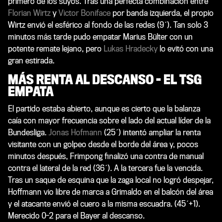
primero de los suyos. Tras una perfecta combinación entre
Florian Wirtz
y
Victor Boniface
por banda izquierda, el propio
Wirtz envió el esférico al fondo de las redes (9´). Tan solo 3
minutos más tarde pudo empatar Marius Bülter con un
potente remate lejano, pero
Lukas Hradecky
lo evitó con una
gran estirada.
MÁS RENTA AL DESCANSO - EL TSG
EMPATA
El partido estaba abierto, aunque es cierto que la balanza
caía con mayor frecuencia sobre el lado del actual líder de la
Bundesliga.
Jonas Hofmann
(25´) intentó ampliar la renta
visitante con un golpeo desde el borde del área y, pocos
minutos después, Frimpong finalizó una contra de manual
contra el lateral de la red (36´). A la tercera fue la vencida.
Tras un saque de esquina que la zaga local no logró despejar,
Hoffmann vio libre de marca a Grimaldo en el balcón del área
y el atacante envió el cuero a la misma escuadra. (45´+1).
Merecido 0-2 para el Bayer al descanso.