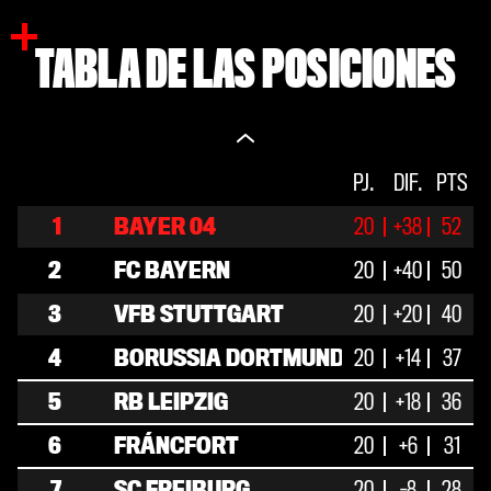
las declaraciones, cifras y estadísticas en
nuestro análisis pospartido.
TABLA DE LAS POSICIONES
V.
PJ.
E
DIF.
D.
PTS
1
BAYER 04
20
16
+38
4
52
0
52
2
FC BAYERN
20
16
+40
2
50
2
59
3
VFB STUTTGART
20
13
+20
1
40
6
46
4
BORUSSIA DORTMUND
20
10
+14
7
37
3
40
5
RB LEIPZIG
20
11
+18
3
36
6
44
6
FRÁNCFORT
20
8
+6
7
5
31
30
7
SC FREIBURG
20
8
-8
4
28
8
26