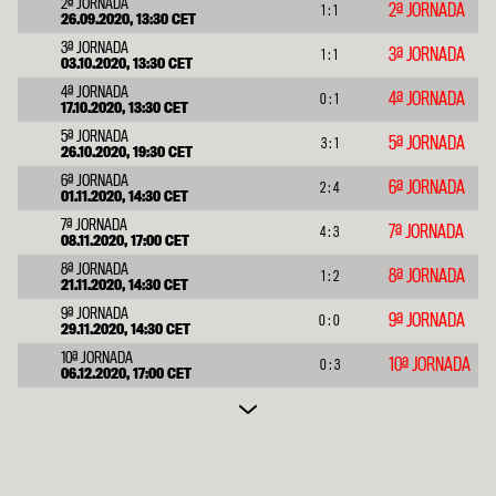
2ª JORNADA
2ª JORNADA
1 : 1
26.09.2020, 13:30 CET
16
1. FC KÖLN
34
8
-26
9
17
33
34
3ª JORNADA
3ª JORNADA
1 : 1
03.10.2020, 13:30 CET
17
WERDER BREMEN
34
7
-21
10
17
31
36
4ª JORNADA
4ª JORNADA
0 : 1
17.10.2020, 13:30 CET
18
SCHALKE 04
34
3
-61
7
24
16
25
5ª JORNADA
5ª JORNADA
3 : 1
26.10.2020, 19:30 CET
6ª JORNADA
6ª JORNADA
2 : 4
01.11.2020, 14:30 CET
7ª JORNADA
7ª JORNADA
4 : 3
08.11.2020, 17:00 CET
8ª JORNADA
8ª JORNADA
1 : 2
21.11.2020, 14:30 CET
9ª JORNADA
9ª JORNADA
0 : 0
29.11.2020, 14:30 CET
10ª JORNADA
10ª JORNADA
0 : 3
06.12.2020, 17:00 CET
11ª JORNADA
11ª JORNADA
4 : 1
13.12.2020, 17:00 CET
12ª JORNADA
12ª JORNADA
0 : 4
16.12.2020, 19:30 CET
13ª JORNADA