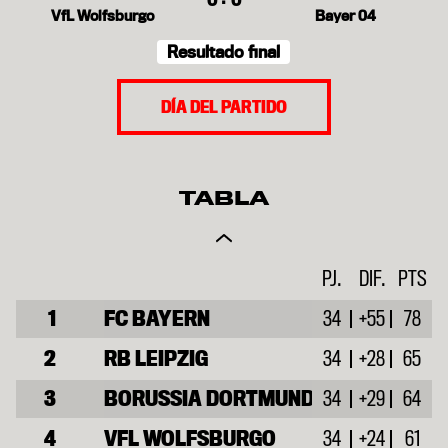
0
0
VfL Wolfsburgo
Bayer 04
Resultado final
DÍA DEL PARTIDO
TABLA
V.
PJ.
E
DIF.
D.
PTS
1
FC BAYERN
34
24
+55
6
78
4
99
2
RB LEIPZIG
34
19
+28
8
65
7
60
3
BORUSSIA DORTMUND
34
20
+29
4
10
64
75
4
VFL WOLFSBURGO
34
17
+24
10
61
7
61