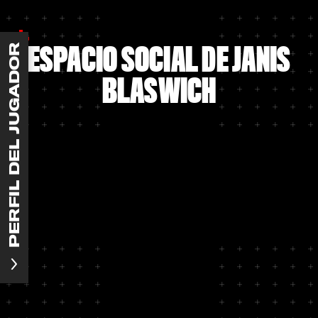
su trayectoria hasta sus primeras
impresiones del nuevo entrenador. Al
finalizar el encuentro, también hubo
tiempo para cumplir el deseo de los
ESPACIO SOCIAL DE JANIS
PERFIL DEL JUGADOR
pequeños aficionados y firmar numerosos
autógrafos.
BLASWICH