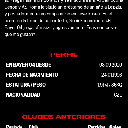
su Praga natal a los 20 años y se mudó a Italia. Al Sampdoria
Genoa y AS Roma le siguió un préstamo de un año a Leipzig,
y posteriormente un compromiso en Leverkusen. En el
curso de la firma de su contrato, Schick mencionó:
«El
Bayer 04 juega ofensiva y agresivamente. Esas son cosas
que me gustan
».
PERFIL
EN BAYER 04 DESDE
08.09.2020
FECHA DE NACIMIENTO
24.01.1996
ESTATURA / PESO
1,91M
/
86KG
NACIONALIDAD
CZE
CLUBES ANTERIORES
Período
Club
Partidos
Goles