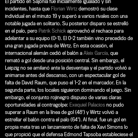
El partido en Sajonia fue inicialmente igualado y sin
incidentes, hasta que
Florian Wirtz
demostró su clase
individual en el minuto 19 y superó a varios rivales con una
notable jugada en solitario. Su posterior disparo se estrelló
en el palo, pero
Patrik Schick
aprovechó el rechace para
adelantar a su equipo (0-1). El 0-2 también vino precedido de
una gran jugada previa de Wirtz. En esta ocasión, el
internacional alemán cedió el balón a
Aleix García,
que
remató a gol desde una posición central. Sin embargo, el
Leipzig no se amilanó ante la desventaja y el partido volvió a
animarse antes del descanso, con un espectacular gol de
falta de David Raum, que puso el 1-2 en el marcador. En la
segunda parte, los locales siguieron dominando el juego. Sin
embargo, el conjunto rojinegro dispuso de varias claras
oportunidades al contragolpe:
Exequiel Palacios
no pudo
superar a Raum en la línea de gol (48') y Wirtz volvió a
estrellar el balón contra el palo (64'). Al final, fue un gol en
propia meta tras un lanzamiento de falta de Xavi Simons lo
que propició que el defensa Edmond Tapsoba estableciese el