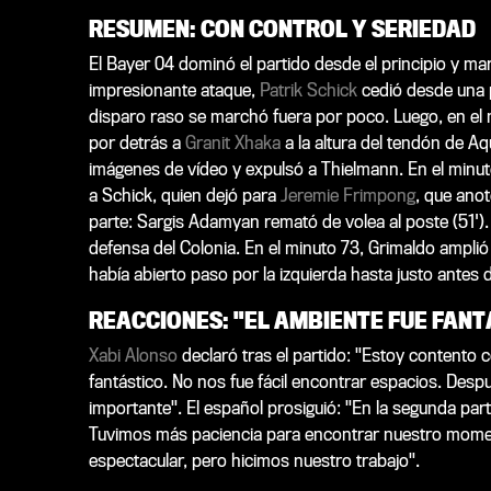
RESUMEN: CON CONTROL Y SERIEDAD
El Bayer 04 dominó el partido desde el principio y ma
impresionante ataque,
Patrik Schick
cedió desde una p
disparo raso se marchó fuera por poco. Luego, en el 
por detrás a
Granit Xhaka
a la altura del tendón de Aqu
imágenes de vídeo y expulsó a Thielmann. En el minu
a Schick, quien dejó para
Jeremie Frimpong
, que anot
parte: Sargis Adamyan remató de volea al poste (51'). 
defensa del Colonia. En el minuto 73, Grimaldo amplió
había abierto paso por la izquierda hasta justo antes 
REACCIONES: "EL AMBIENTE FUE FANT
Xabi Alonso
declaró tras el partido: "Estoy contento co
fantástico. No nos fue fácil encontrar espacios. Despué
importante". El español prosiguió: "En la segunda pa
Tuvimos más paciencia para encontrar nuestro moment
espectacular, pero hicimos nuestro trabajo".