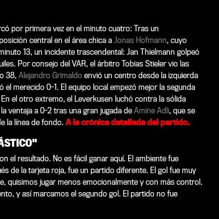
rcó por primera vez en el minuto cuatro: Tras un
osición central en el área chica a
Jonas Hofmann
, cuyo
minuto 13, un incidente trascendental: Jan Thielmann golpeó
iles. Por consejo del VAR, el árbitro Tobias Stieler vio las
to 38,
Alejandro Grimaldo
envió un centro desde la izquierda
ó el merecido 0-1. El equipo local empezó mejor la segunda
En el otro extremo, el Leverkusen luchó contra la sólida
 la ventaja a 0-2 tras una gran jugada de
Amine Adli
, que se
de la línea de fondo.
A la crónica detallada del partido.
ÁSTICO"
n el resultado. No es fácil ganar aquí. El ambiente fue
s de la tarjeta roja, fue un partido diferente. El gol fue muy
rte, quisimos jugar menos emocionalmente y con más control.
o, y así marcamos el segundo gol. El partido no fue