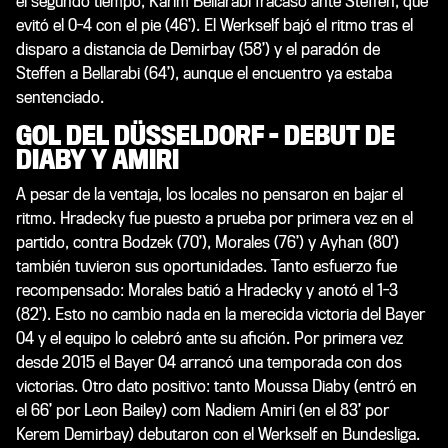
el segundo tiempo, Karim Bellarabi fracasó ante Steffen, que
evitó el 0-4 con el pie (46’). El Werkself bajó el ritmo tras el
disparo a distancia de Demirbay (58’) y el paradón de
Steffen a Bellarabi (64’), aunque el encuentro ya estaba
sentenciado.
GOL DEL DÜSSELDORF - DEBUT DE
DIABY Y AMIRI
A pesar de la ventaja, los locales no pensaron en bajar el
ritmo. Hradecky fue puesto a prueba por primera vez en el
partido, contra Bodzek (70’), Morales (76’) y Ayhan (80’)
también tuvieron sus oportunidades. Tanto esfuerzo fue
recompensado: Morales batió a Hradecky y anotó el 1-3
(82’). Esto no cambio nada en la merecida victoria del Bayer
04 y el equipo lo celebró ante su afición. Por primera vez
desde 2015 el Bayer 04 arrancó una temporada con dos
victorias. Otro dato positivo: tanto Moussa Diaby (entró en
el 66’ por Leon Bailey) com Nadiem Amiri (en el 83’ por
Kerem Demirbay) debutaron con el Werkself en Bundesliga.