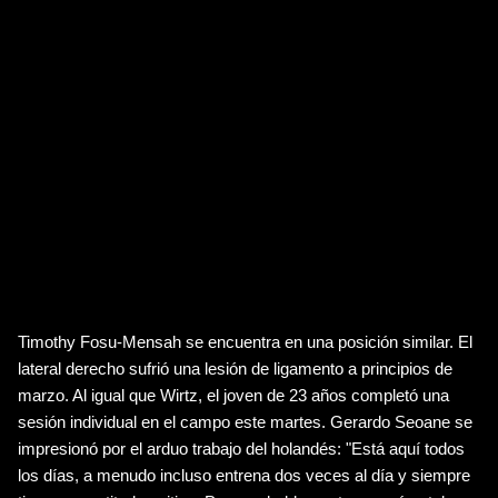
un ligamento de la rodilla. Ahora las férulas se han quitado y él 
está de vuelta en el campo de entrenamiento. ¡Qué bueno verte 
de nuevo!
UN DÚO EN TRABAJO INDIVIDUAL
Y hay más buenas noticias en el plantel de Bayer 04, ya que 
Bigdeli pasó la sesión de la mañana con Florian Wirtz. El joven 
de 18 años se perdió los dos primeros partidos de la nueva 
temporada debido a una lesión. Ahora trabaja duro para 
regresar a la plantilla. El entrenador, Gerardo Seoane, habló 
sobre el juvenil: "Estamos fortaleciendo gradualmente el 
entrenamiento de Flo y viendo cómo reacciona su cuerpo. En 
general, está en el camino correcto".
Timothy Fosu-Mensah se encuentra en una posición similar. El 
lateral derecho sufrió una lesión de ligamento a principios de 
marzo. Al igual que Wirtz, el joven de 23 años completó una 
sesión individual en el campo este martes. Gerardo Seoane se 
impresionó por el arduo trabajo del holandés: "Está aquí todos 
los días, a menudo incluso entrena dos veces al día y siempre 