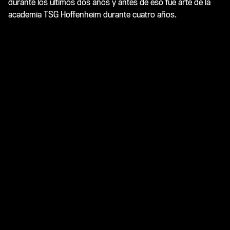
durante los últimos dos años y antes de eso fue arte de la
academia TSG Hoffenheim durante cuatro años.
El recién llegado Schoos ahora es compañero de trabajo del 
veterano de Bayer 04 Schahriar Bigdeli. El ex campeón alemán 
de salto de longitud ha estado cuidando el estado físico de los 
jugadores del Werkself desde 2006. Sin embargo, ha estado 
fuera de juego en las últimas semanas después de lesionarse 