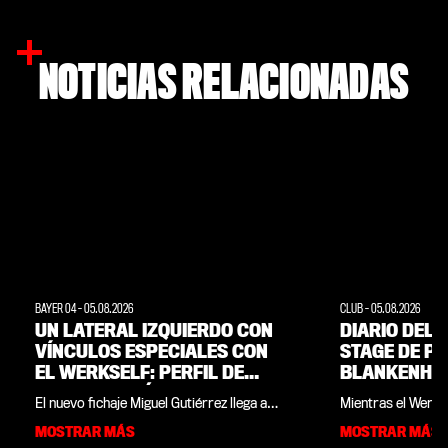
NOTICIAS RELACIONADAS
BAYER 04
-
05.08.2026
CLUB
-
05.08.2026
UN LATERAL IZQUIERDO CON
DIARIO DEL 
VÍNCULOS ESPECIALES CON
STAGE DE P
EL WERKSELF: PERFIL DE
BLANKENHAI
MIGUEL GUTIÉRREZ
LA PERSPECT
El nuevo fichaje Miguel Gutiérrez llega a
Mientras el Werks
AFICIONADO
Leverkusen como ganador de la
temporada durante
MOSTRAR MÁS
MOSTRAR MÁS
Champions League, campeón de España y
pretemporada en B