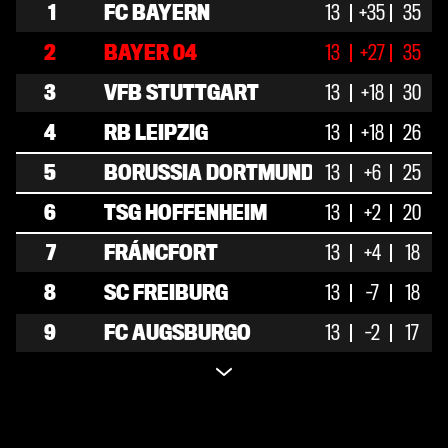
1
FC BAYERN
13
11
+35
2
35
0
4
2
BAYER 04
13
11
+27
2
35
0
38
3
VFB STUTTGART
13
10
+18
0
30
3
33
4
RB LEIPZIG
13
8
+18
2
26
3
31
5
BORUSSIA DORTMUND
13
7
+6
4
25
2
26
6
TSG HOFFENHEIM
13
6
+2
2
20
5
25
7
FRÁNCFORT
13
4
+4
6
3
18
19
8
SC FREIBURG
13
5
-7
3
5
18
16
9
FC AUGSBURGO
13
4
-2
5
4
17
23
10
M´GLADBACH
13
4
4
-1
5
16
27
11
VFL WOLFSBURGO
13
5
-6
1
16
7
18