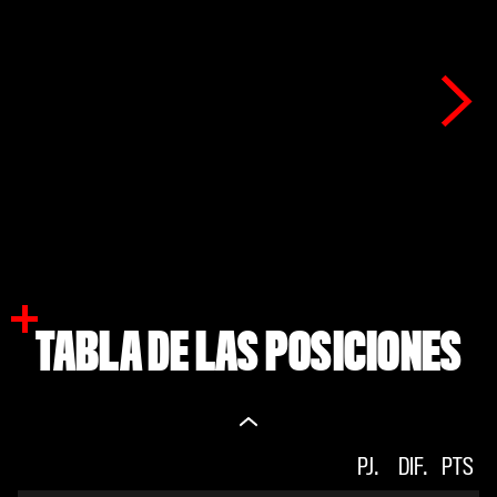
TABLA DE LAS POSICIONES
V.
PJ.
E
DIF.
D.
PTS