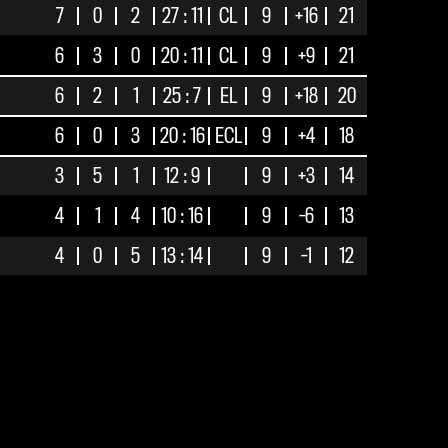
7
0
2
27 : 11
CL
9
+16
21
6
3
0
20 : 11
CL
9
+9
21
6
2
1
25 : 7
EL
9
+18
20
6
0
3
20 : 16
ECL
9
+4
18
3
5
1
12 : 9
9
+3
14
4
1
4
10 : 16
9
-6
13
4
0
5
13 : 14
9
-1
12
3
2
4
18 : 21
9
-3
11
2
3
4
16 : 20
9
-4
9
3
0
6
14 : 18
9
-4
9
2
1
6
13 : 22
9
-9
7