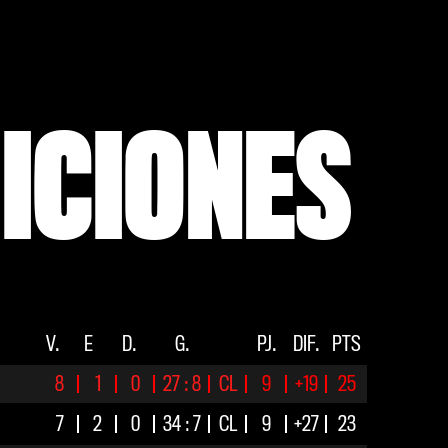
SICIONES
V.
E
D.
G.
PJ.
DIF.
PTS
8
1
0
27 : 8
CL
9
+19
25
7
2
0
34 : 7
CL
9
+27
23