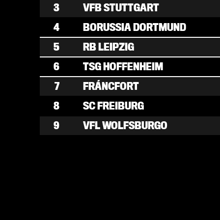
3
VFB STUTTGART
4
BORUSSIA DORTMUND
5
RB LEIPZIG
6
TSG HOFFENHEIM
7
FRÁNCFORT
8
SC FREIBURG
9
VFL WOLFSBURGO
10
FC AUGSBURGO
11
M´GLADBACH
12
WERDER BREMEN
13
1. FC HEIDENHEIM