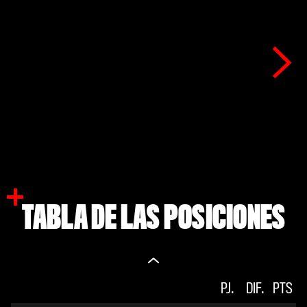
TABLA DE LAS POSICIONES
V.
PJ.
E
DIF.
D.
PTS