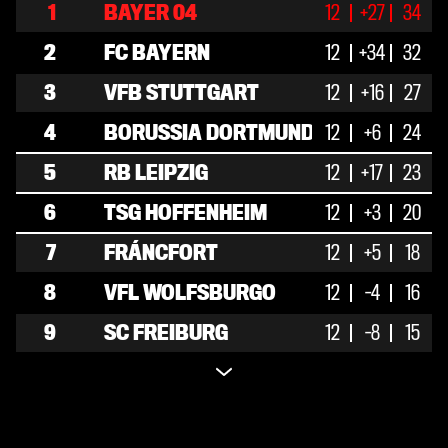
1
BAYER 04
12
11
+27
1
34
0
37
2
FC BAYERN
12
10
+34
2
32
0
4
3
VFB STUTTGART
12
9
+16
0
27
3
31
4
BORUSSIA DORTMUND
12
7
+6
3
24
2
25
5
RB LEIPZIG
12
7
+17
2
23
3
29
6
TSG HOFFENHEIM
12
6
+3
2
20
4
24
7
FRÁNCFORT
12
4
+5
6
2
18
18
8
VFL WOLFSBURGO
12
5
-4
1
6
16
17
9
SC FREIBURG
12
4
-8
3
5
15
15
10
FC AUGSBURGO
12
3
-3
5
4
14
21
11
M´GLADBACH
12
3
-2
4
5
13
25