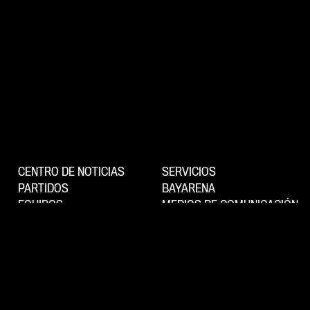
CENTRO DE NOTICIAS
SERVICIOS
PARTIDOS
BAYARENA
EQUIPOS
MEDIOS DE COMUNICACIÓN
CENTRO DE RENDIMIENTO
WERKSELF-TV
FANS
HISTORIA
MEMBRESÍA
ORGANIZACIÓN
SOSTENIBILIDAD