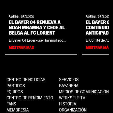
BAYER 04
-
08.08.2026
BAYER 04
-
08.08.2026
EL BAYER 04 RENUEVA A
EL BAYER 04
NOAH MBAMBA Y CEDE AL
CONTINUIDA
BELGA AL FC LORIENT
ANTICIPADA
CONTRATOS 
El Bayer 04 Leverkusen ha ampliado
El Comité de Acci
FERNANDO 
anticipadamente por un año el contrato
Leverkusen Fußba
MOSTRAR MÁS
MOSTRAR MÁS
del centrocampista Noah Mbamba y ha
anticipadamente l
cedido al internacional sub-21 belga a
directores genera
Francia. El jugador de 21 años, cuyo
Simon Rolfes. El d
contrato en Leverkusen se extiende ahora
Fernando Carro (6
hasta el 30 de junio de 2029, buscará
cargo hasta el 30 
sumar minutos en la Ligue 1 con el FC
mientras que el di
Lorient y seguir dando pasos en su
deportiva, Simon R
desarrollo para ganarse un lugar en el
hasta el 30 de jun
CENTRO DE NOTICIAS
SERVICIOS
Werkself del futuro.
PARTIDOS
BAYARENA
EQUIPOS
MEDIOS DE COMUNICACIÓN
CENTRO DE RENDIMIENTO
WERKSELF-TV
FANS
HISTORIA
MEMBRESÍA
ORGANIZACIÓN