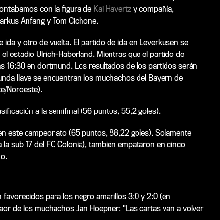
contabamos con la figura de
Kai Havertz
y compañía,
Markus Anfang y Tom Cichone.
 ida y otro de vuelta. El partido de ida en Leverkusen se
n el estadio Ulrich-Haberland. Mientras que el partido de
 las 16:30 en dortmund. Los resultados de los partidos serán
egunda llave se encuentran los muchachos del Bayern de
te/Noroeste).
asificación a la semifinal (56 puntos, 55,2 goles).
n este campeonato (65 puntos, 88,22 goles). Solamente
a la sub 17 del FC Colonia), también empataron en cinco
do.
n favorecidos para los negro amarillos
3:0
y
2:0
(en
ndaor de los muchachos Jan Hoepner: "
Las cartas van a volver