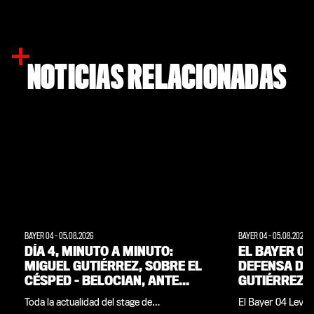
NOTICIAS RELACIONADAS
BAYER 04
-
05.08.2026
BAYER 04
-
05.08.2026
DÍA 4, MINUTO A MINUTO:
EL BAYER 04
MIGUEL GUTIÉRREZ, SOBRE EL
DEFENSA DE
CÉSPED – BELOCIAN, ANTE
GUTIÉRREZ
LOS MEDIOS | STAGE DE
Toda la actualidad del stage de
El Bayer 04 Lever
PRETEMPORADA EN
pretemporada del Werkself en Weimarer
lateral izquierdo 