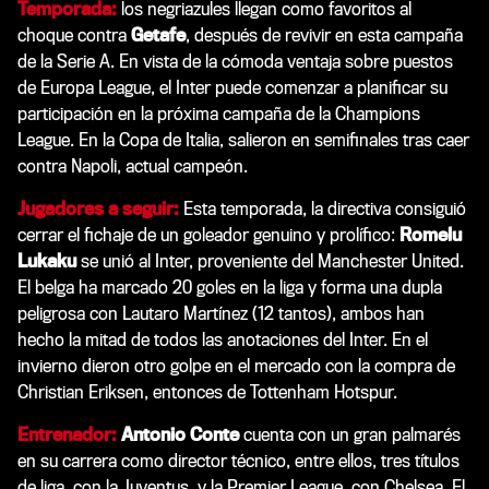
Temporada:
los negriazules llegan como favoritos al
choque contra
Getafe
, después de revivir en esta campaña
de la Serie A. En vista de la cómoda ventaja sobre puestos
de Europa League, el Inter puede comenzar a planificar su
participación en la próxima campaña de la Champions
League. En la Copa de Italia, salieron en semifinales tras caer
contra Napoli, actual campeón.
Jugadores a seguir:
Esta temporada, la directiva consiguió
cerrar el fichaje de un goleador genuino y prolífico:
Romelu
Lukaku
se unió al Inter, proveniente del Manchester United.
El belga ha marcado 20 goles en la liga y forma una dupla
peligrosa con Lautaro Martínez (12 tantos), ambos han
hecho la mitad de todos las anotaciones del Inter. En el
invierno dieron otro golpe en el mercado con la compra de
Christian Eriksen, entonces de Tottenham Hotspur.
Entrenador:
Antonio Conte
cuenta con un gran palmarés
en su carrera como director técnico, entre ellos, tres títulos
de liga, con la Juventus, y la Premier League, con Chelsea. El