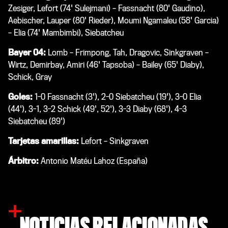
Zesiger, Lefort (74' Sulejmani) – Fassnacht (80' Gaudino),
Aebischer, Lauper (80' Rieder), Moumi Ngamaleu (58' Garcia)
– Elia (74' Mambimbi), Siebatcheu
Bayer 04:
Lomb – Frimpong, Tah, Dragovic, Sinkgraven –
Wirtz, Demirbay, Amiri (46' Tapsoba) – Bailey (65' Diaby),
Schick, Gray
Goles:
1-0 Fassnacht (3'), 2-0 Siebatcheu (19'), 3-0 Elia
(44'), 3-1, 3-2 Schick (49', 52'), 3-3 Diaby (68'), 4-3
Siebatcheu (89')
Tarjetas amarillas:
Lefort – Sinkgraven
Árbitro:
Antonio Matéu Lahoz (España)
NOTICIAS RELACIONADAS