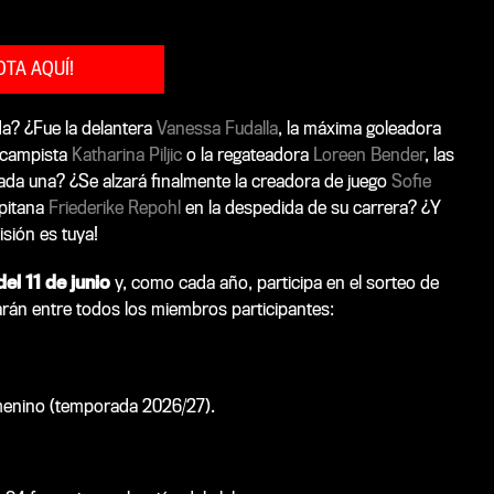
OTA AQUÍ!
a? ¿Fue la delantera
Vanessa Fudalla
, la máxima goleadora
rocampista
Katharina Piljic
o la regateadora
Loreen Bender
, las
da una? ¿Se alzará finalmente la creadora de juego
Sofie
apitana
Friederike Repohl
en la despedida de su carrera? ¿Y
isión es tuya!
el 11 de junio
y, como cada año, participa en el sorteo de
arán entre todos los miembros participantes:
menino (temporada 2026/27).