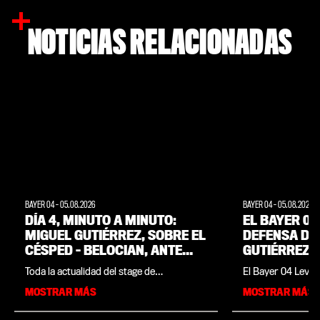
NOTICIAS RELACIONADAS
BAYER 04
-
05.08.2026
BAYER 04
-
05.08.2026
DÍA 4, MINUTO A MINUTO:
EL BAYER 04
MIGUEL GUTIÉRREZ, SOBRE EL
DEFENSA DE
CÉSPED – BELOCIAN, ANTE
GUTIÉRREZ
LOS MEDIOS | STAGE DE
Toda la actualidad del stage de
El Bayer 04 Lever
PRETEMPORADA EN
pretemporada del Werkself en Weimarer
lateral izquierdo 
MOSTRAR MÁS
MOSTRAR MÁS
WEIMARER LAND
Land, reunida en un solo lugar. En este
procedente del SS
minuto a minuto encontrarás todas las
de 25 años ha fir
novedades, imágenes y momentos
contrato que le vi