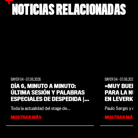
NOTICIAS RELACIONADAS
BAYER 04
-
07.08.2026
BAYER 04
-
07.08.2026
DÍA 6, MINUTO A MINUTO:
«MUY BUENA
ÚLTIMA SESIÓN Y PALABRAS
PARA LA NU
ESPECIALES DE DESPEDIDA |
EN LEVERKUS
STAGE DE PRETEMPORADA EN
ENTREVISTA
Toda la actualidad del stage de
Paulo Sergio y el
WEIMARER LAND
DEL CLUB, P
pretemporada del Werkself en Weimarer
estrecho vínculo,
MOSTRAR MÁS
MOSTRAR MÁS
Land, reunida en un solo lugar. En este
concentración de
minuto a minuto encontrarás todas las
equipo realizó el 
novedades, imágenes y momentos
natal, Brasil. Esta
destacados de la jornada. El programa del
frente de la Baye