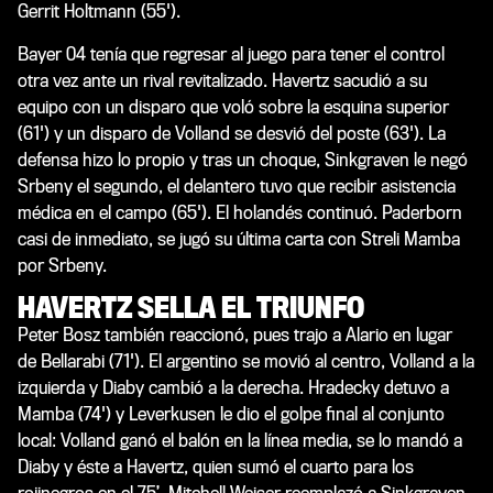
Gerrit Holtmann (55').
Bayer 04 tenía que regresar al juego para tener el control
otra vez ante un rival revitalizado. Havertz sacudió a su
equipo con un disparo que voló sobre la esquina superior
(61') y un disparo de Volland se desvió del poste (63'). La
defensa hizo lo propio y tras un choque, Sinkgraven le negó
Srbeny el segundo, el delantero tuvo que recibir asistencia
médica en el campo (65'). El holandés continuó. Paderborn
casi de inmediato, se jugó su última carta con Streli Mamba
por Srbeny.
HAVERTZ SELLA EL TRIUNFO
Peter Bosz también reaccionó, pues trajo a Alario en lugar
de Bellarabi (71'). El argentino se movió al centro, Volland a la
izquierda y Diaby cambió a la derecha. Hradecky detuvo a
Mamba (74') y Leverkusen le dio el golpe final al conjunto
local: Volland ganó el balón en la línea media, se lo mandó a
Diaby y éste a Havertz, quien sumó el cuarto para los