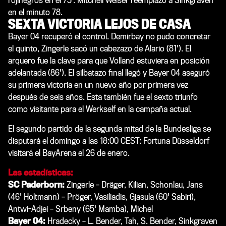
rojinegros en el 75’. Mitchell Weiser reemplazó a Sinkgraven
en el minuto 78.
SEXTA VICTORIA LEJOS DE CASA
Bayer 04 recuperó el control. Demirbay no pudo concretar
el quinto, Zingerle sacó un cabezazo de Alario (81'). El
arquero fue la clave para que Volland estuviera en posición
adelantada (86'). El silbatazo final llegó y Bayer 04 aseguró
su primera victoria en un nuevo año por primera vez
después de seis años. Esta también fue el sexto triunfo
como visitante para el Werkself en la campaña actual.
El segundo partido de la segunda mitad de la Bundesliga se
disputará el domingo a las 18:00 CEST: Fortuna Düsseldorf
visitará el BayArena el 26 de enero.
Las estadísticas:
SC Paderborn:
Zingerle – Dräger, Kilian, Schonlau, Jans
(46' Holtmann) – Pröger, Vasiliadis, Gjasula (60' Sabiri),
Antwi-Adjei – Srbeny (65' Mamba), Michel
Bayer 04:
Hradecky – L. Bender, Tah, S. Bender, Sinkgraven