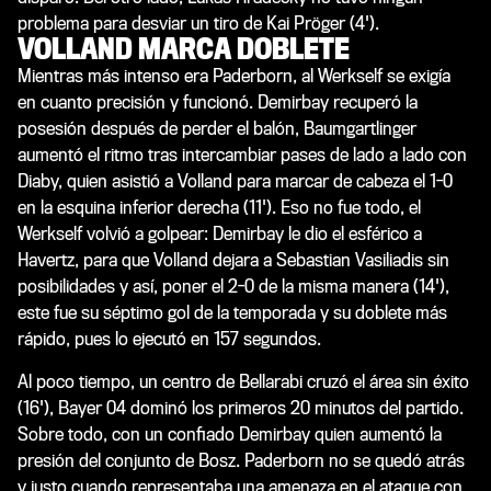
problema para desviar un tiro de Kai Pröger (4').
VOLLAND MARCA DOBLETE
Mientras más intenso era Paderborn, al Werkself se exigía
en cuanto precisión y funcionó. Demirbay recuperó la
posesión después de perder el balón, Baumgartlinger
aumentó el ritmo tras intercambiar pases de lado a lado con
Diaby, quien asistió a Volland para marcar de cabeza el 1-0
en la esquina inferior derecha (11'). Eso no fue todo, el
Werkself volvió a golpear: Demirbay le dio el esférico a
Havertz, para que Volland dejara a Sebastian Vasiliadis sin
posibilidades y así, poner el 2-0 de la misma manera (14'),
este fue su séptimo gol de la temporada y su doblete más
rápido, pues lo ejecutó en 157 segundos.
Al poco tiempo, un centro de Bellarabi cruzó el área sin éxito
(16'), Bayer 04 dominó los primeros 20 minutos del partido.
Sobre todo, con un confiado Demirbay quien aumentó la
presión del conjunto de Bosz. Paderborn no se quedó atrás
y justo cuando representaba una amenaza en el ataque con