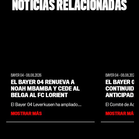
NOTICIAS RELACIONADAS
BAYER 04
-
08.08.2026
BAYER 04
-
08.08.2026
EL BAYER 04 RENUEVA A
EL BAYER 04
NOAH MBAMBA Y CEDE AL
CONTINUIDA
BELGA AL FC LORIENT
ANTICIPADA
CONTRATOS 
El Bayer 04 Leverkusen ha ampliado
El Comité de Acci
FERNANDO 
anticipadamente por un año el contrato
Leverkusen Fußba
MOSTRAR MÁS
MOSTRAR MÁS
del centrocampista Noah Mbamba y ha
anticipadamente l
cedido al internacional sub-21 belga a
directores genera
Francia. El jugador de 21 años, cuyo
Simon Rolfes. El d
contrato en Leverkusen se extiende ahora
Fernando Carro (6
hasta el 30 de junio de 2029, buscará
cargo hasta el 30 